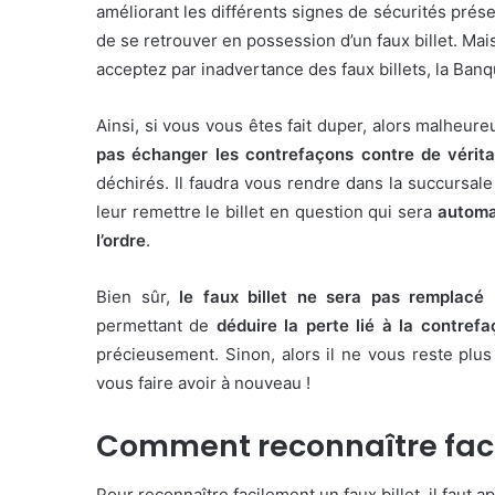
améliorant les différents signes de sécurités présen
de se retrouver en possession d’un faux billet. Mai
acceptez par inadvertance des faux billets, la Ban
Ainsi, si vous vous êtes fait duper, alors malheure
pas échanger les contrefaçons contre de véritab
déchirés. Il faudra vous rendre dans la succursal
leur remettre le billet en question qui sera
automa
l’ordre
.
Bien sûr,
le faux billet ne sera pas remplacé 
permettant de
déduire la perte lié à la contref
précieusement. Sinon, alors il ne vous reste plus
vous faire avoir à nouveau !
Comment reconnaître facil
Pour reconnaître facilement un faux billet, il faut a