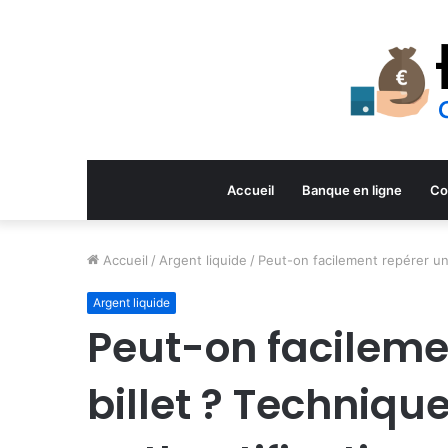
Accueil
Banque en ligne
Co
Accueil
/
Argent liquide
/
Peut-on facilement repérer un 
Argent liquide
Peut-on facileme
billet ? Technique