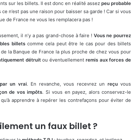
ts sur les billets. Il est donc en réalité assez
peu probable
s ce n’est pas une raison pour baisser sa garde ! Car si vous
que de France ne vous les remplacera pas !
usement, il n’y a pas grand-chose à faire !
Vous ne pourrez
les billets
comme cela peut être le cas pour des billets
e de la Banque de France la plus proche de chez vous pour
tiquement détruit
ou éventuellement
remis aux forces de
par un vrai
. En revanche, vous recevrez un
reçu
vous
açon de vos impôts
. Si vous en payez, alors conservez-le
 qu’à apprendre à repérer les contrefaçons pour éviter de
ement un faux billet ?
ppliquer la
méthode T.R.I
: touchez, regardez, et inclinez.