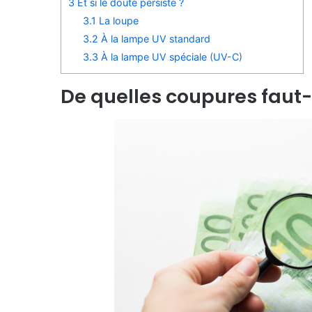
3
Et si le doute persiste ?
3.1
La loupe
3.2
À la lampe UV standard
3.3
À la lampe UV spéciale (UV-C)
De quelles coupures faut-i